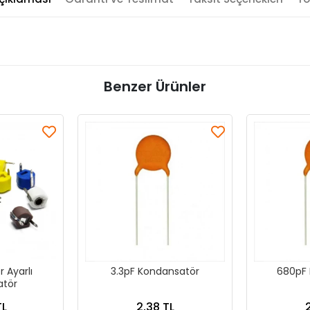
Benzer Ürünler
 Ayarlı
3.3pF Kondansatör
680pF 
atör
TL
2,38 TL