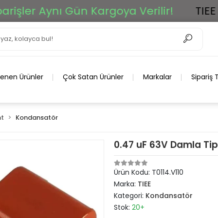
şler Aynı Gün Kargoya Verilir!
TIEE A
lenen Ürünler
Çok Satan Ürünler
Markalar
Sipariş 
t
Kondansatör
0.47 uF 63V Damla Tip
Ürün Kodu:
T0114.V110
Marka:
TIEE
Kategori:
Kondansatör
Stok:
20+