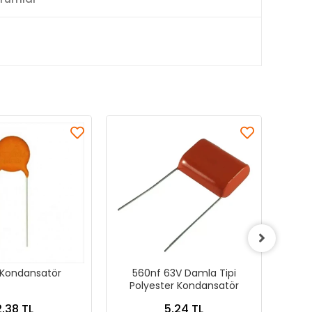
Kondansatör
560nf 63V Damla Tipi
22
Polyester Kondansatör
Po
2,38 TL
5,24 TL