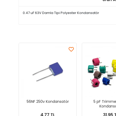
0.47 uF 63V Damla Tipi Polyester Kondansatör
56NF 250v Kondansatör
5 pF Trimmer
Kondans
4,77 TL
31,95 