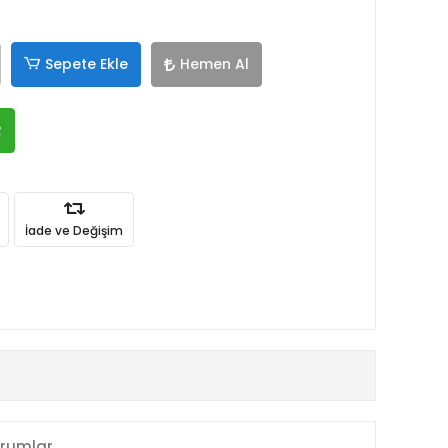
Sepete Ekle
Hemen Al
R
İade ve Değişim
rumlar