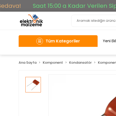
dava!
Saat 15:00 a Kadar Verilen Sipari
Tüm Kategoriler
Yeni Ek
Ana Sayfa
Komponent
Kondansatör
Komponen