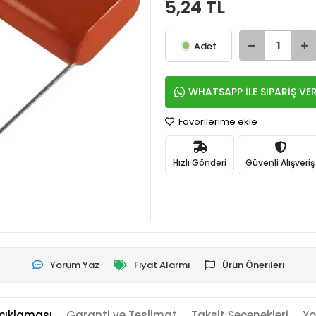
5,24 TL
Adet
WHATSAPP İLE SİPARİŞ VE
Favorilerime ekle
Hızlı Gönderi
Güvenli Alışveriş
Yorum Yaz
Fiyat Alarmı
Ürün Önerileri
çıklaması
Garanti ve Teslimat
Taksit Seçenekleri
Yo