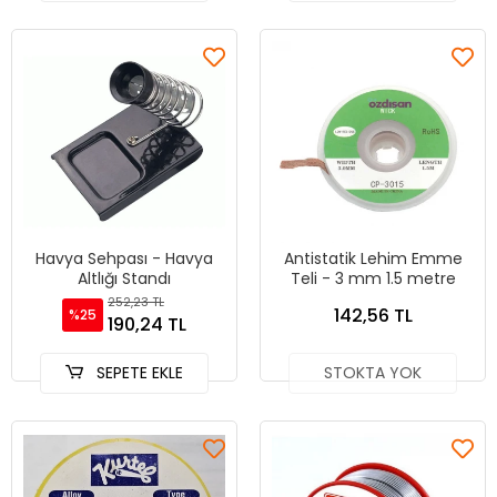
Havya Sehpası - Havya
Antistatik Lehim Emme
Altlığı Standı
Teli - 3 mm 1.5 metre
252,23 TL
142,56 TL
%25
190,24 TL
SEPETE EKLE
STOKTA YOK