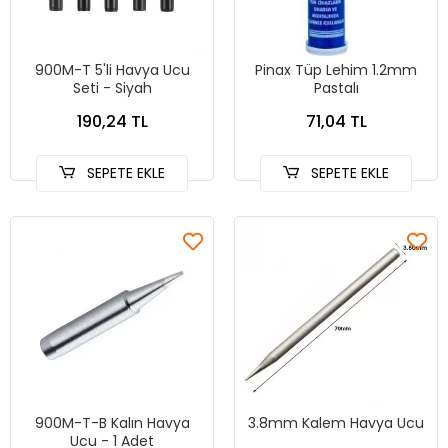
900M-T 5'li Havya Ucu
Pinax Tüp Lehim 1.2mm
Seti - Siyah
Pastalı
190,24 TL
71,04 TL
SEPETE EKLE
SEPETE EKLE
900M-T-B Kalın Havya
3.8mm Kalem Havya Ucu
Ucu - 1 Adet