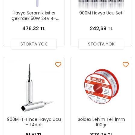
Havya Seramik Isıtıcı
900M Havya Ucu Seti
Çekirdek 50W 24V 4-
kablo Sensörlü Lehim
476,32 TL
242,69 TL
İstasyonu 936 937
Uyumlu
STOKTA YOK
STOKTA YOK
900M-T-I İnce Havya Ucu
Soldex Lehim Teli 1mm
- 1 Adet
100gr
61,51 TL
323,75 TL