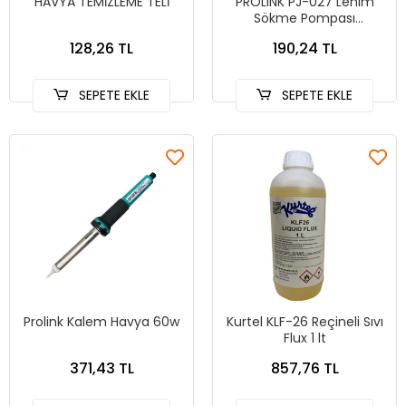
HAVYA TEMİZLEME TELİ
PROLINK PJ-027 Lehim
Sökme Pompası
Alüminyum Kasa
128,26 TL
190,24 TL
SEPETE EKLE
SEPETE EKLE
Prolink Kalem Havya 60w
Kurtel KLF-26 Reçineli Sıvı
Flux 1 lt
371,43 TL
857,76 TL