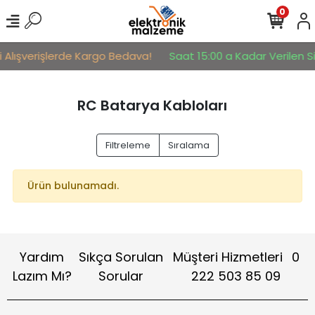
0
i Alışverişlerde Kargo Bedava!
Saat 15:00 a Kadar Verilen Si
RC Batarya Kabloları
Filtreleme
Sıralama
Ürün bulunamadı.
Yardım
Sıkça Sorulan
Müşteri Hizmetleri
0
Lazım Mı?
Sorular
222 503 85 09