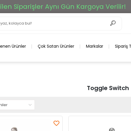
Siparişler Aynı Gün Kargoya Verilir!
T
lenen Ürünler
Çok Satan Ürünler
Markalar
Sipariş 
Toggle Switch