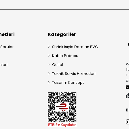
etleri
Kategoriler
 Sorular
Shrink Isıyla Daralan PVC
Kablo Pabucu
W
mleri
Outlet
İ
Teknik Servis Hizmetleri
H
a
Tasarım Konsept
B