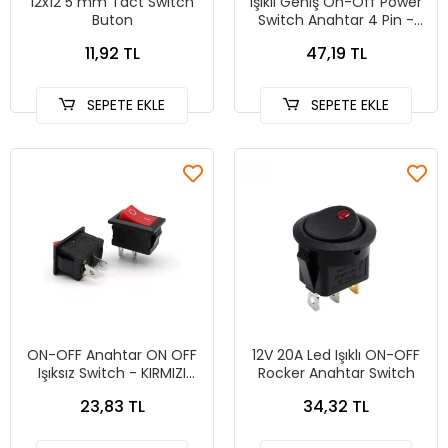
12x12 5 mm Tact Switch
Işıklı Geniş On-Off Power
Buton
Switch Anahtar 4 Pin -
SİYAH
11,92 TL
47,19 TL
SEPETE EKLE
SEPETE EKLE
ON-OFF Anahtar ON OFF
12V 20A Led Işıklı ON-OFF
Işıksız Switch - KIRMIZI
Rocker Anahtar Switch
6A@250VAC ON/OFF
23,83 TL
34,32 TL