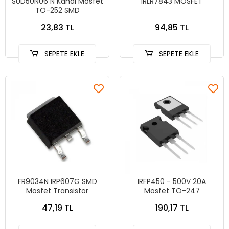
SUD50N06 N Kanal Mosfet
IRLR7843 MOSFET
TO-252 SMD
23,83 TL
94,85 TL
SEPETE EKLE
SEPETE EKLE
FR9034N IRP607G SMD
IRFP450 - 500V 20A
Mosfet Transistör
Mosfet TO-247
47,19 TL
190,17 TL