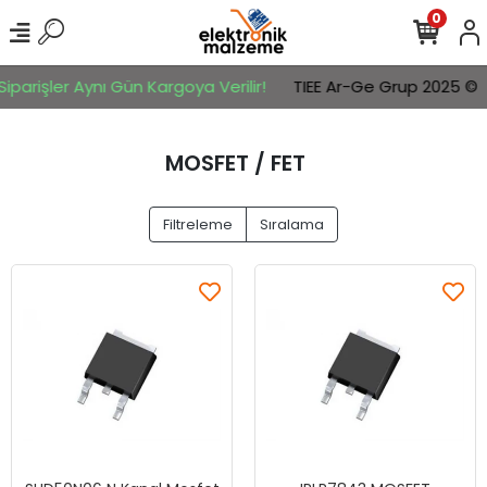
0
parişler Aynı Gün Kargoya Verilir!
TIEE Ar-Ge Grup 2025 ©
MOSFET / FET
Filtreleme
Sıralama