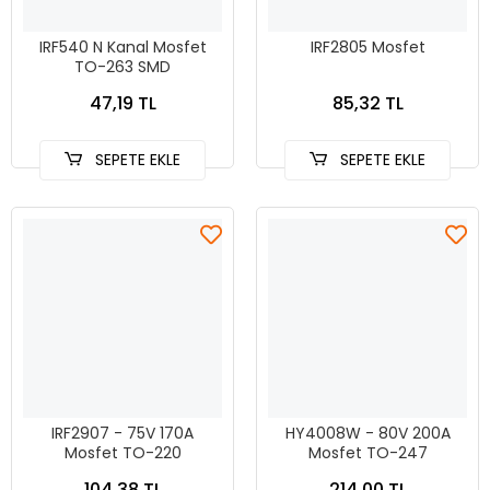
IRF540 N Kanal Mosfet
IRF2805 Mosfet
TO-263 SMD
47,19 TL
85,32 TL
SEPETE EKLE
SEPETE EKLE
IRF2907 - 75V 170A
HY4008W - 80V 200A
Mosfet TO-220
Mosfet TO-247
104,38 TL
214,00 TL