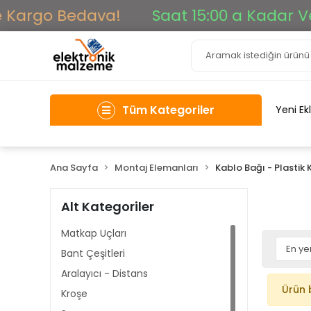
 Kargo Bedava!
Saat 15:00 a Kadar Veri
Tüm Kategoriler
Yeni Ek
Ana Sayfa
Montaj Elemanları
Kablo Bağı - Plastik
Alt Kategoriler
Matkap Uçları
Bant Çeşitleri
Aralayıcı - Distans
Ürün 
Kroşe