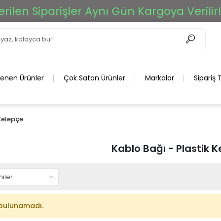
len Siparişler Aynı Gün Kargoya Verilir!
lenen Ürünler
Çok Satan Ürünler
Markalar
Sipariş 
 Kelepçe
Kablo Bağı - Plastik 
bulunamadı.