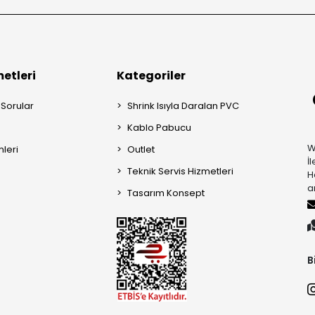
etleri
Kategoriler
 Sorular
Shrink Isıyla Daralan PVC
Kablo Pabucu
W
mleri
Outlet
İ
Teknik Servis Hizmetleri
H
a
Tasarım Konsept
B