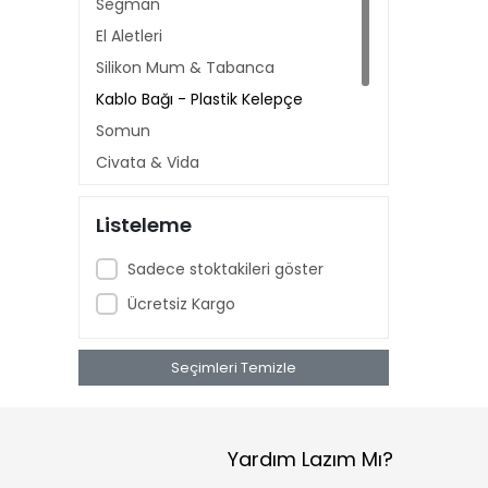
Segman
El Aletleri
Silikon Mum & Tabanca
Kablo Bağı - Plastik Kelepçe
Somun
Civata & Vida
Pul - Rondela - O-ring
Listeleme
Kablo Ucu
Mıknatıs
Sadece stoktakileri göster
Ücretsiz Kargo
Seçimleri Temizle
Yardım Lazım Mı?