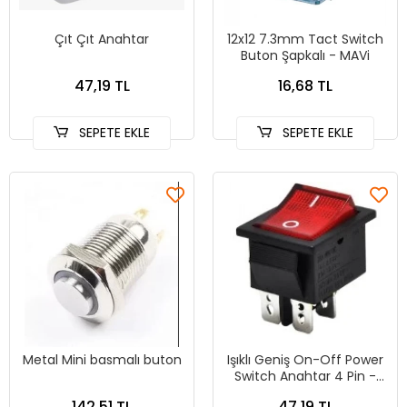
Çıt Çıt Anahtar
12x12 7.3mm Tact Switch
Buton Şapkalı - MAVi
47,19 TL
16,68 TL
SEPETE EKLE
SEPETE EKLE
Metal Mini basmalı buton
Işıklı Geniş On-Off Power
Switch Anahtar 4 Pin -
SİYAH
142,51 TL
47,19 TL