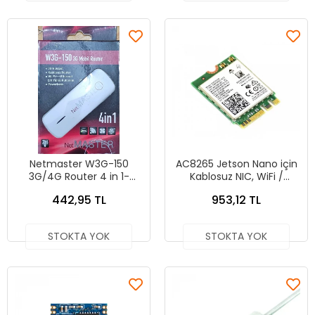
Netmaster W3G-150
AC8265 Jetson Nano için
3G/4G Router 4 in 1-
Kablosuz NIC, WiFi /
Kutulu
Bluetooth
442,95 TL
953,12 TL
STOKTA YOK
STOKTA YOK