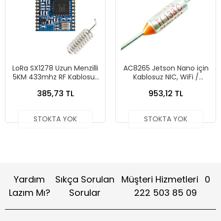
LoRa SX1278 Uzun Menzilli
AC8265 Jetson Nano için
5KM 433mhz RF Kablosuz
Kablosuz NIC, WiFi /
Modülü
Bluetooth
385,73 TL
953,12 TL
STOKTA YOK
STOKTA YOK
Yardım
Sıkça Sorulan
Müşteri Hizmetleri
0
Lazım Mı?
Sorular
222 503 85 09