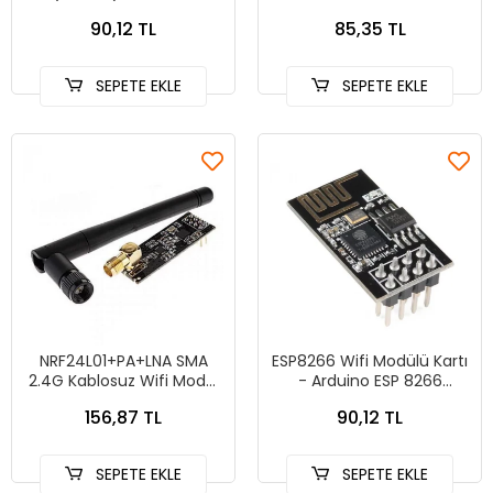
Kablosuz Modülü
Receiver Arduino - PIC
90,12 TL
85,35 TL
SEPETE EKLE
SEPETE EKLE
NRF24L01+PA+LNA SMA
ESP8266 Wifi Modülü Kartı
2.4G Kablosuz Wifi Modül
- Arduino ESP 8266
- 1 km Uzun Mesafe
sensörü ESP-01
156,87 TL
90,12 TL
SEPETE EKLE
SEPETE EKLE