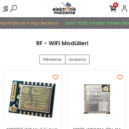
0
lışverişlerde Kargo Bedava!
Saat 15:00 a Kadar Verilen Sipar
RF - WiFi Modülleri
Filtreleme
Sıralama