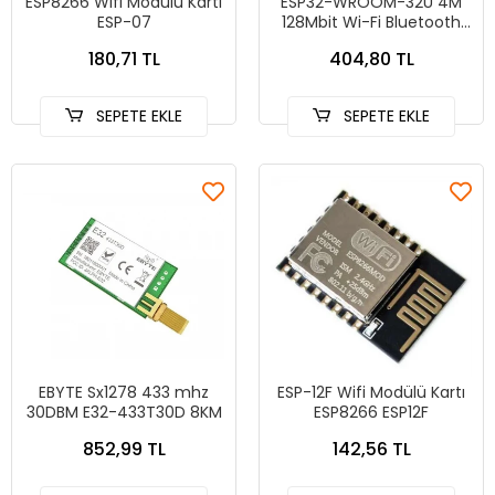
ESP8266 Wifi Modülü Kartı
ESP32-WROOM-32U 4M
ESP-07
128Mbit Wi-Fi Bluetooth
Modülü
180,71 TL
404,80 TL
SEPETE EKLE
SEPETE EKLE
EBYTE Sx1278 433 mhz
ESP-12F Wifi Modülü Kartı
30DBM E32-433T30D 8KM
ESP8266 ESP12F
852,99 TL
142,56 TL