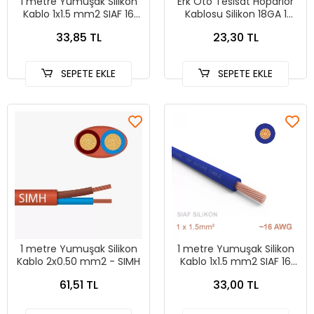
1 metre Yumuşak Silikon
Erk Oto Tesisat Hoparlör
Kablo 1x1.5 mm2 SIAF 16
Kablosu Silikon 18GA 1
AWG - Kahverengi
Metre
33,85 TL
23,30 TL
SEPETE EKLE
SEPETE EKLE
1 metre Yumuşak Silikon
1 metre Yumuşak Silikon
Kablo 2x0.50 mm2 - SIMH
Kablo 1x1.5 mm2 SIAF 16
AWG - MAVi
61,51 TL
33,00 TL