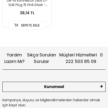
DB-15 Konnektör DB15 D-
SUB Plug 15 Pinli Erkek -
Erkek 3 Sıralı Soket
38,14 TL
SEPETE EKLE
Yardım
Sıkça Sorulan
Müşteri Hizmetleri
0
Lazım Mı?
Sorular
222 503 85 09
Kurumsal
Kampanya, duyuru ve bilgilendirmelerden haberdar olmak
için kayıt olun.