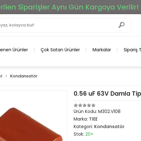
n Siparişler Aynı Gün Kargoya Verilir!
lenen Ürünler
Çok Satan Ürünler
Markalar
Sipariş 
t
Kondansatör
0.56 uF 63V Damla Tip
Ürün Kodu:
M302.V108
Marka:
TIEE
Kategori:
Kondansatör
Stok:
20+