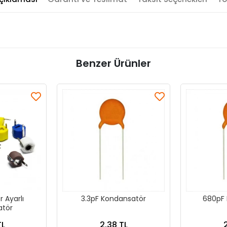
Benzer Ürünler
 Ayarlı
3.3pF Kondansatör
680pF 
atör
TL
2,38 TL