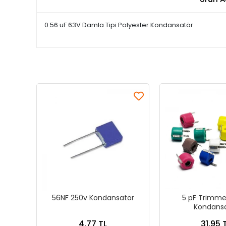
0.56 uF 63V Damla Tipi Polyester Kondansatör
56NF 250v Kondansatör
5 pF Trimmer
Kondans
4,77 TL
31,95 