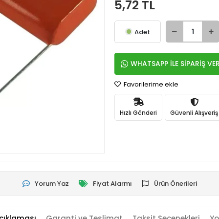
5,72 TL
Adet
WHATSAPP İLE SİPARİŞ VE
Favorilerime ekle
Hızlı Gönderi
Güvenli Alışveriş
Yorum Yaz
Fiyat Alarmı
Ürün Önerileri
çıklaması
Garanti ve Teslimat
Taksit Seçenekleri
Yo