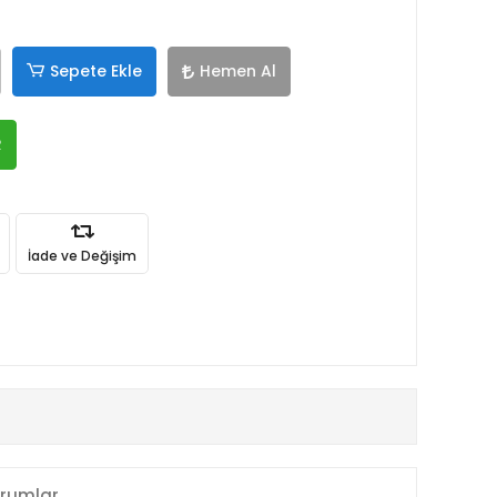
Sepete Ekle
Hemen Al
R
İade ve Değişim
rumlar