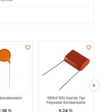
Kondansatör
560nf 63V Damla Tipi
22
Polyester Kondansatör
Po
2,38 TL
5,24 TL