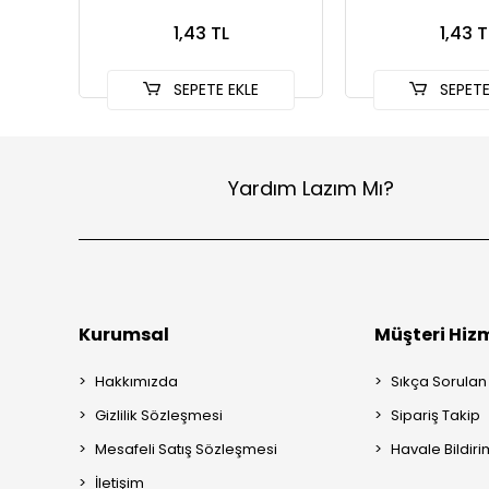
1,43 TL
1,43 T
SEPETE EKLE
SEPETE
Yardım Lazım Mı?
Kurumsal
Müşteri Hizm
Hakkımızda
Sıkça Sorulan
Gizlilik Sözleşmesi
Sipariş Takip
Mesafeli Satış Sözleşmesi
Havale Bildiri
İletişim