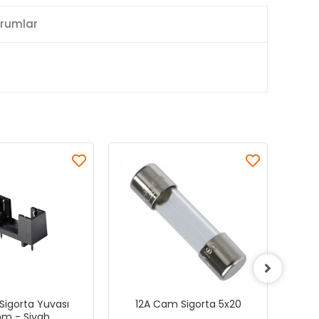
rumlar
Sigorta Yuvası
12A Cam Sigorta 5x20
630
m - Siyah