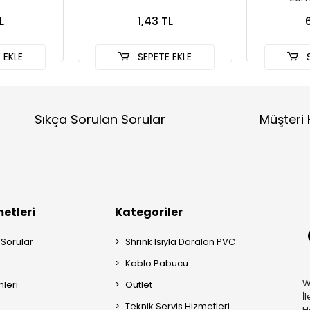
L
1,43 TL
 EKLE
SEPETE EKLE
S
Sıkça Sorulan Sorular
Müşteri 
etleri
Kategoriler
 Sorular
Shrink Isıyla Daralan PVC
Kablo Pabucu
W
mleri
Outlet
İ
Teknik Servis Hizmetleri
H