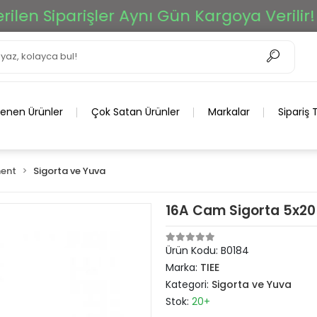
en Siparişler Aynı Gün Kargoya Verilir!
lenen Ürünler
Çok Satan Ürünler
Markalar
Sipariş 
ent
Sigorta ve Yuva
16A Cam Sigorta 5x20
Ürün Kodu:
B0184
Marka:
TIEE
Kategori:
Sigorta ve Yuva
Stok:
20+