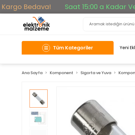
Kargo Bedava!
Saat 15:00 a Kadar Veril
Tüm Kategoriler
Yeni Ek
Ana Sayfa
Komponent
Sigorta ve Yuva
Kompon