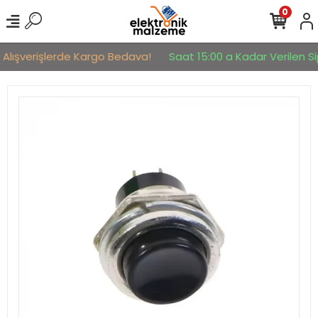
0
 Alışverişlerde Kargo Bedava!
Saat 15:00 a Kadar Verilen Sip