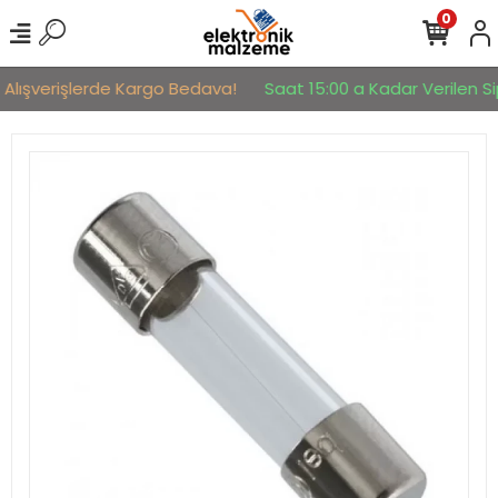
0
 Alışverişlerde Kargo Bedava!
Saat 15:00 a Kadar Verilen Sip