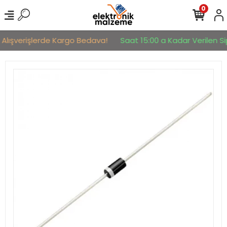
0
 Alışverişlerde Kargo Bedava!
Saat 15:00 a Kadar Verilen Sip