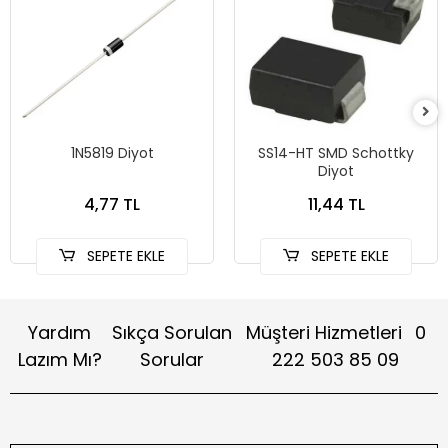
1N5819 Diyot
SS14-HT SMD Schottky
Diyot
4,77 TL
11,44 TL
SEPETE EKLE
SEPETE EKLE
Yardım
Sıkça Sorulan
Müşteri Hizmetleri
0
Lazım Mı?
Sorular
222 503 85 09