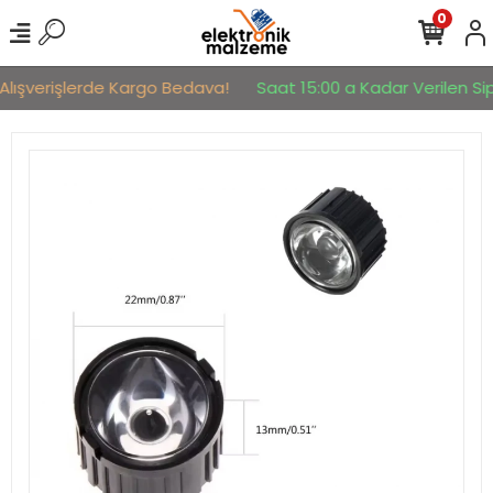
0
Alışverişlerde Kargo Bedava!
Saat 15:00 a Kadar Verilen Sipa