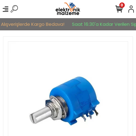
0
 Alışverişlerde Kargo Bedava!
Saat 16:30'a Kadar Verilen Sip