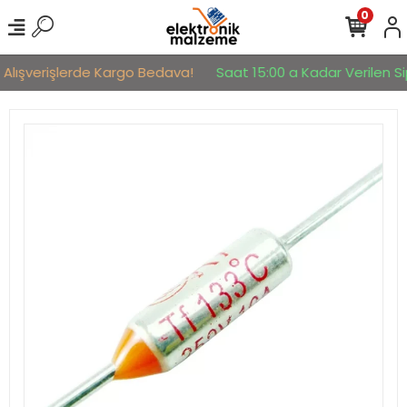
0
 Alışverişlerde Kargo Bedava!
Saat 15:00 a Kadar Verilen Sip