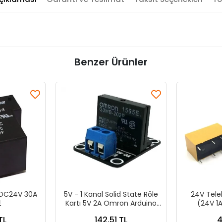
Benzer Ürünler
 DC24V 30A
5V - 1 Kanal Solid State Röle
24V Tele
E
Kartı 5V 2A Omron Arduino
(24V 1
SSR Röle
TL
142,51 TL
4