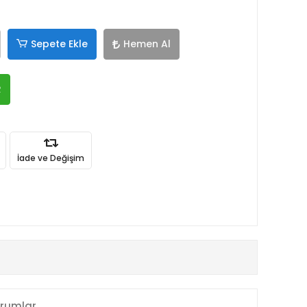
Sepete Ekle
Hemen Al
R
İade ve Değişim
rumlar