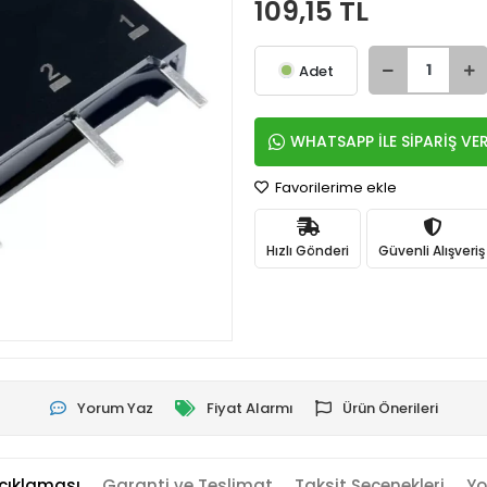
109,15 TL
Adet
WHATSAPP İLE SİPARİŞ VE
Favorilerime ekle
Hızlı Gönderi
Güvenli Alışveriş
Yorum Yaz
Fiyat Alarmı
Ürün Önerileri
çıklaması
Garanti ve Teslimat
Taksit Seçenekleri
Yo