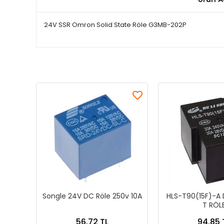
24V SSR Omron Solid State Röle G3MB-202P
Songle 24V DC Röle 250v 10A
HLS-T90(15F)-A
T RÖL
56,72 TL
94,85 