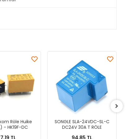
kom Röle Huike
SONGLE SLA-24VDC-SL-C
HLS
A) - HK19F-DC
DC24V 30A T RÖLE
12V
7,19 TL
94,85 TL