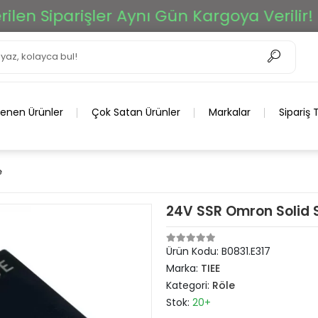
n Siparişler Aynı Gün Kargoya Verilir!
lenen Ürünler
Çok Satan Ürünler
Markalar
Sipariş 
e
24V SSR Omron Solid 
Ürün Kodu:
B0831.E317
Marka:
TIEE
Kategori:
Röle
Stok:
20+