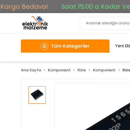
argo Bedava!
Saat 15:00 a Kadar Verile
Tüm Kategoriler
Yeni Ek
Ana Sayfa
Komponent
Röle
Komponent
Röl