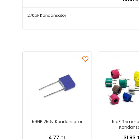
270pF Kondansatör
56NF 250v Kondansatör
5 pF Trimmer
Kondans
4,77 TL
31,93 