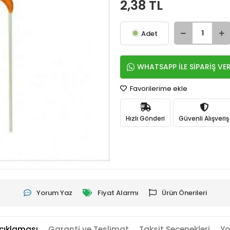
2,38 TL
Adet
WHATSAPP İLE SİPARİŞ VE
Favorilerime ekle
Hızlı Gönderi
Güvenli Alışveriş
Yorum Yaz
Fiyat Alarmı
Ürün Önerileri
çıklaması
Garanti ve Teslimat
Taksit Seçenekleri
Yo