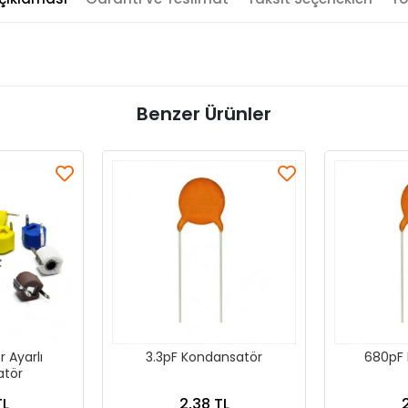
Benzer Ürünler
 Ayarlı
3.3pF Kondansatör
680pF 
atör
TL
2,38 TL