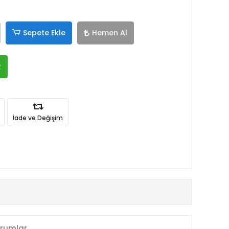
Sepete Ekle
Hemen Al
R
İade ve Değişim
rumlar