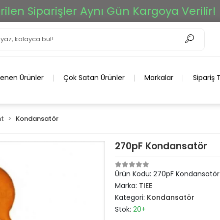
n Siparişler Aynı Gün Kargoya Verilir!
lenen Ürünler
Çok Satan Ürünler
Markalar
Sipariş 
t
Kondansatör
270pF Kondansatör
Ürün Kodu:
270pF Kondansatör
Marka:
TIEE
Kategori:
Kondansatör
Stok:
20+