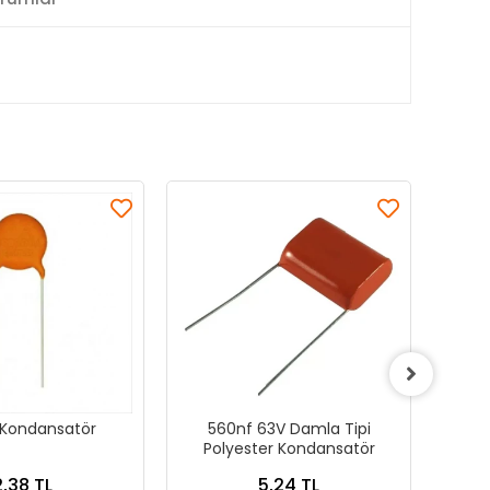
Kondansatör
560nf 63V Damla Tipi
22
Polyester Kondansatör
Po
2,38 TL
5,24 TL