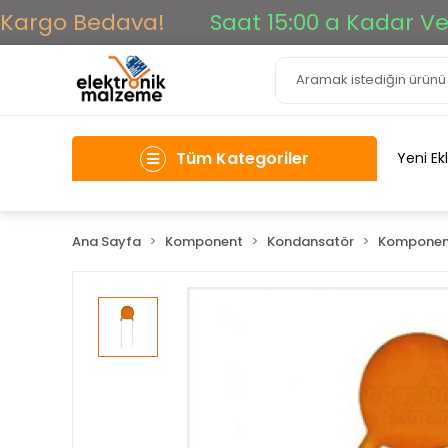
argo Bedava!
Saat 15:00 a Kadar Verile
Tüm Kategoriler
Yeni Ek
Ana Sayfa
Komponent
Kondansatör
Komponen