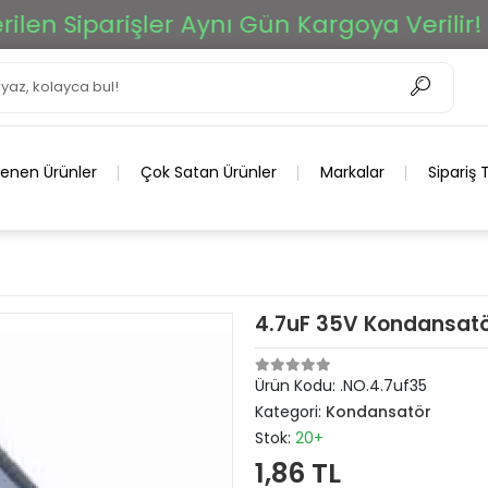
n Siparişler Aynı Gün Kargoya Verilir!
lenen Ürünler
Çok Satan Ürünler
Markalar
Sipariş 
4.7uF 35V Kondansat
Ürün Kodu:
.NO.4.7uf35
Kategori:
Kondansatör
Stok:
20+
1,86 TL