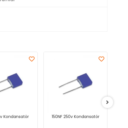
0v Kondansatör
150NF 250v Kondansatör
68