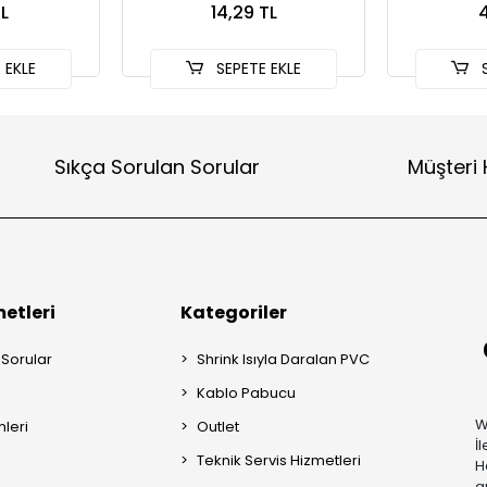
L
14,29 TL
4
 EKLE
SEPETE EKLE
S
Sıkça Sorulan Sorular
Müşteri 
etleri
Kategoriler
 Sorular
Shrink Isıyla Daralan PVC
Kablo Pabucu
W
mleri
Outlet
İ
Teknik Servis Hizmetleri
H
a