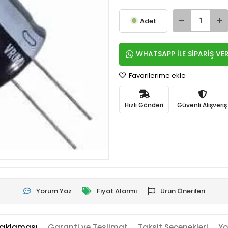
Adet
WHATSAPP İLE SİPARİŞ VE
Favorilerime ekle
Hızlı Gönderi
Güvenli Alışveriş
Yorum Yaz
Fiyat Alarmı
Ürün Önerileri
çıklaması
Garanti ve Teslimat
Taksit Seçenekleri
Yo