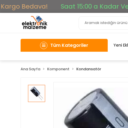
Kargo Bedava!
Saat 15:00 a Kadar Verile
Tüm Kategoriler
Yeni Ek
Ana Sayfa
Komponent
Kondansatör