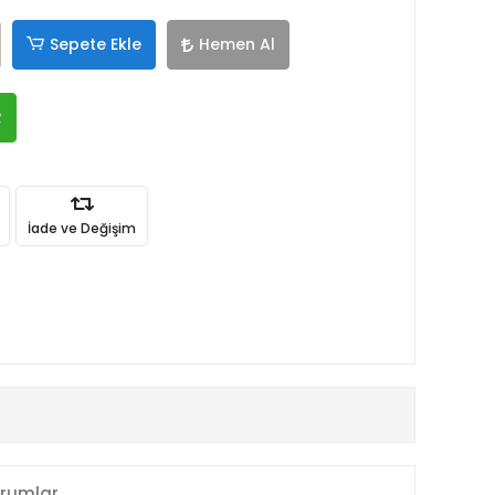
Sepete Ekle
Hemen Al
R
İade ve Değişim
rumlar