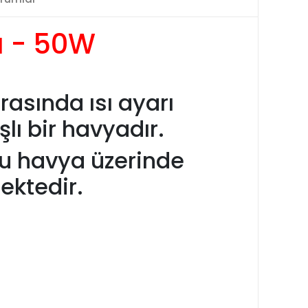
a - 50W
asında ısı ayarı
lı bir havyadır.
bu havya üzerinde
ektedir.