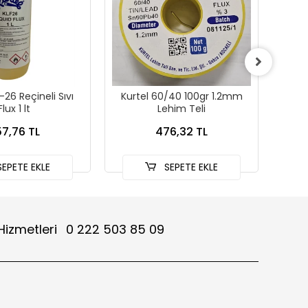
-26 Reçineli Sıvı
Kurtel 60/40 100gr 1.2mm
Ku
Flux 1 lt
Lehim Teli
Pasta
7,76 TL
476,32 TL
EPETE EKLE
SEPETE EKLE
Hizmetleri
0 222 503 85 09