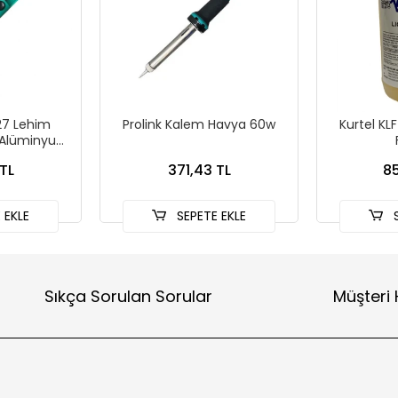
27 Lehim
Prolink Kalem Havya 60w
Kurtel KLF
 Alüminyum
TL
371,43 TL
85
 EKLE
SEPETE EKLE
S
Sıkça Sorulan Sorular
Müşteri 