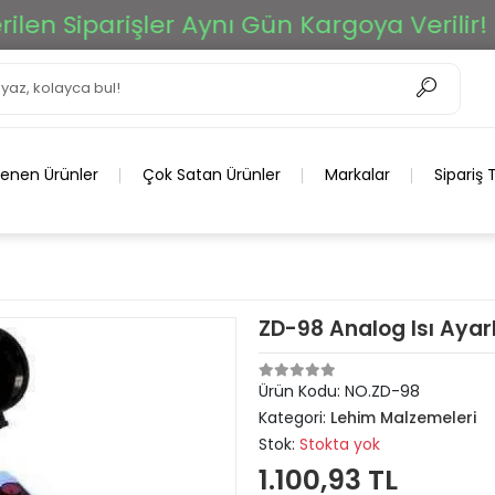
 Siparişler Aynı Gün Kargoya Verilir!
lenen Ürünler
Çok Satan Ürünler
Markalar
Sipariş 
ZD-98 Analog Isı Ayar
Ürün Kodu:
NO.ZD-98
Kategori:
Lehim Malzemeleri
Stok:
Stokta yok
1.100,93 TL