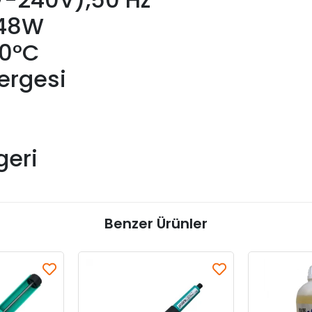
 48W
50°C
ergesi
eri
Benzer Ürünler