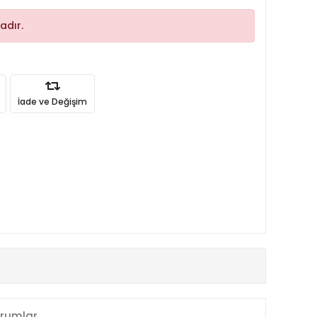
adır.
İade ve Değişim
rumlar