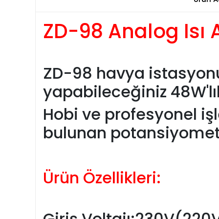
ZD-98 Analog Isı 
ZD-98 havya istasyonu
yapabileceğiniz 48W'lık,
Hobi ve profesyonel iş
bulunan potansiyometre 
Ürün Özellikleri:
Giriş Voltajı:230V(22