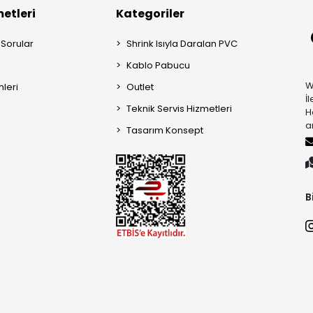
etleri
Kategoriler
 Sorular
Shrink Isıyla Daralan PVC
Kablo Pabucu
W
mleri
Outlet
İ
Teknik Servis Hizmetleri
H
a
Tasarım Konsept
B