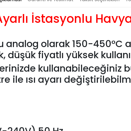
Ayarlı İstasyonlu Havy
 analog olarak 150-450°C ar
 düşük fiyatlı yüksek kullanış
lerinizde kullanabileceğiniz 
ile ısı ayarı değiştirilebilm
0V-240V),50 Hz