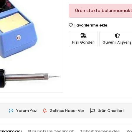
Ürün stokta bulunmamakt
Favorilerime ekle
Hızlı Gönderi
Güvenli Alışveriş
Yorum Yaz
Gelince Haber Ver
Ürün Önerileri
çıklaması
Garanti ve Teslimat
Taksit Seçenekleri
Yo