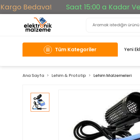
rgo Bedava!
Saat 15:00 a Kadar Verilen
Tüm Kategoriler
Yeni Ek
Ana Sayfa
Lehim & Prototip
Lehim Malzemeleri