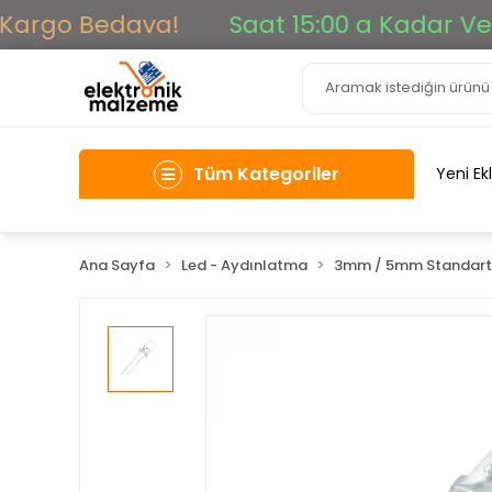
argo Bedava!
Saat 15:00 a Kadar Verile
Tüm Kategoriler
Yeni Ek
Ana Sayfa
Led - Aydınlatma
3mm / 5mm Standart