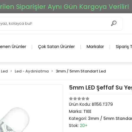
n Siparişler Aynı Gün Kargoya Verilir!
lenen Ürünler
Çok Satan Ürünler
Markalar
Sipariş 
 Led
Led - Aydınlatma
3mm / 5mm Standart Led
5mm LED Şeffaf Su Yeş
Ürün Kodu:
B1156.T379
Marka:
TIEE
Kategori:
3mm / 5mm Standar
Stok:
20+