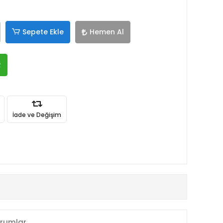
Sepete Ekle
Hemen Al
R
İade ve Değişim
rumlar