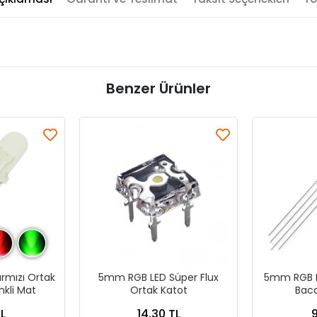
Benzer Ürünler
rmızı Ortak
5mm RGB LED Süper Flux
5mm RGB L
nkli Mat
Ortak Katot
Baca
L
14,30 TL
9