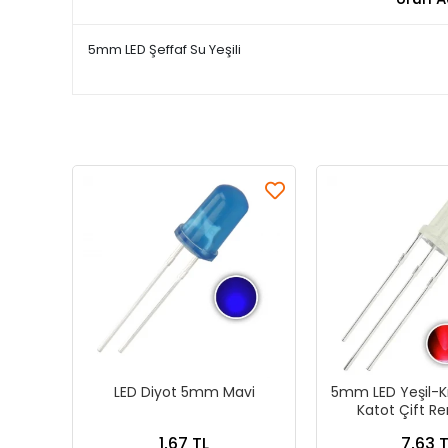
5mm LED Şeffaf Su Yeşili
LED Diyot 5mm Mavi
5mm LED Yeşil-Kı
Katot Çift Re
1,67 TL
7,63 T