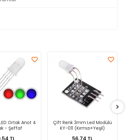
ED Ortak Anot 4
Çift Renk 3mm Led Modülü
3
k - Şeffaf
KY-011 (Kırmızı+Yeşil)
,54 TL
56,74 TL