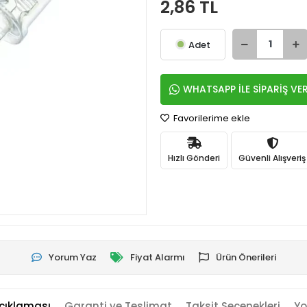
2,86 TL
Adet
WHATSAPP İLE SİPARİŞ VE
Favorilerime ekle
Hızlı Gönderi
Güvenli Alışveriş
Yorum Yaz
Fiyat Alarmı
Ürün Önerileri
çıklaması
Garanti ve Teslimat
Taksit Seçenekleri
Yo