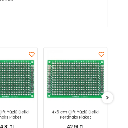
ft Yüzlü Delikli
4x6 cm Çift Yüzlü Delikli
2x8
naks Plaket
Pertinaks Plaket
4,81 TL
42,91 TL