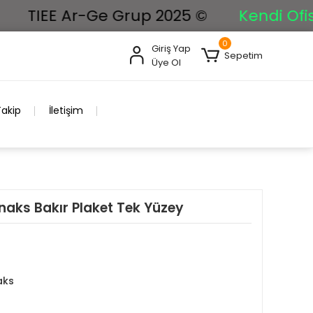
TIEE Ar-Ge Grup 2025 ©
Kendi Ofisimi
0
Giriş Yap
Sepetim
Üye Ol
Takip
İletişim
inaks Bakır Plaket Tek Yüzey
aks