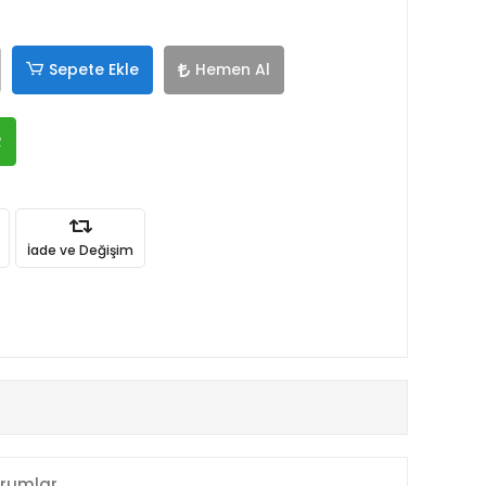
Sepete Ekle
Hemen Al
R
İade ve Değişim
rumlar