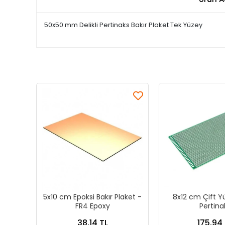
50x50 mm Delikli Pertinaks Bakır Plaket Tek Yüzey
5x10 cm Epoksi Bakır Plaket -
8x12 cm Çift Yüz
FR4 Epoxy
Pertina
38,14 TL
175,94 