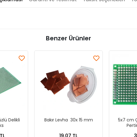
Benzer Ürünler
lü Delikli
Bakır Levha 30x 15 mm
5x7 cm Çi
ks
Perti
TL
19,07 TL
3