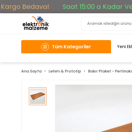
argo Bedava!
Saat 15:00 a Kadar Verile
Tüm Kategoriler
Yeni Ek
Ana Sayfa
Lehim & Prototip
Bakır Plaket - Pertinak