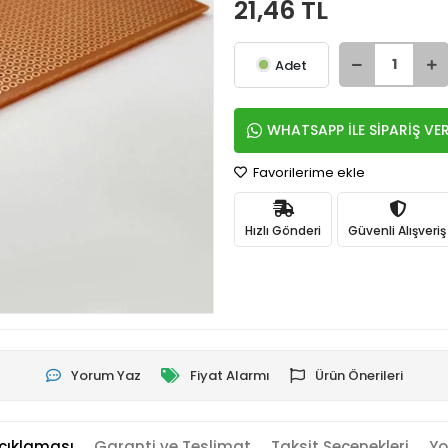
21,46 TL
Adet
WHATSAPP İLE SİPARİŞ VE
Favorilerime ekle
Hızlı Gönderi
Güvenli Alışveriş
Yorum Yaz
Fiyat Alarmı
Ürün Önerileri
çıklaması
Garanti ve Teslimat
Taksit Seçenekleri
Yo