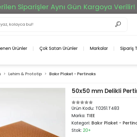
n Siparişler Aynı Gün Kargoya Verilir!
lenen Ürünler
Çok Satan Ürünler
Markalar
Sipariş 
s
Lehim & Prototip
Bakır Plaket - Pertinaks
50x50 mm Delikli Pert
Ürün Kodu:
T0261.T483
Marka:
TIEE
Kategori:
Bakır Plaket - Pertin
Stok:
20+