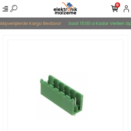
0
Alışverişlerde Kargo Bedava!
Saat 15:00 a Kadar Verilen Sipa