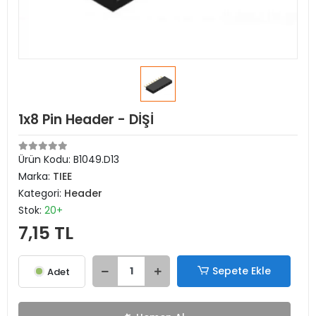
1x8 Pin Header - DİŞİ
Ürün Kodu:
B1049.D13
Marka:
TIEE
Kategori:
Header
Stok:
20+
7,15 TL
Sepete Ekle
Adet