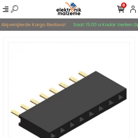
0
 Alışverişlerde Kargo Bedava!
Saat 15:00 a Kadar Verilen Sip