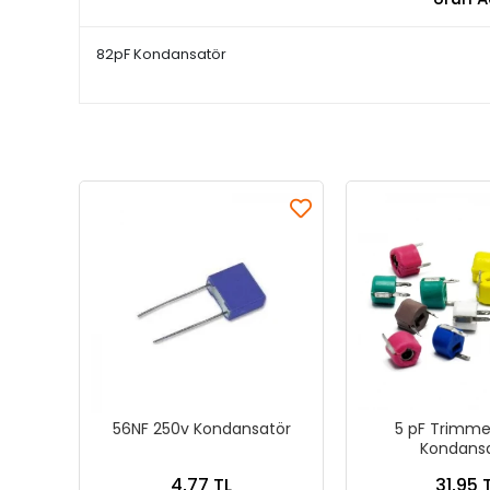
82pF Kondansatör
56NF 250v Kondansatör
5 pF Trimmer
Kondans
4,77 TL
31,95 