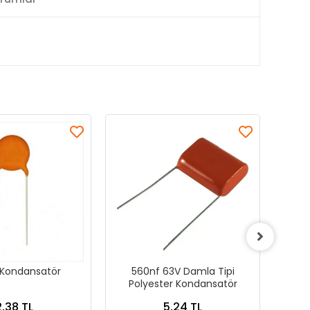
Kondansatör
560nf 63V Damla Tipi
22
Polyester Kondansatör
Po
2,38 TL
5,24 TL