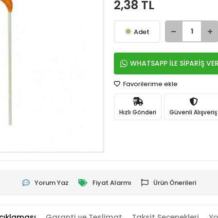
2,38 TL
Adet
WHATSAPP İLE SİPARİŞ VE
Favorilerime ekle
Hızlı Gönderi
Güvenli Alışveriş
Yorum Yaz
Fiyat Alarmı
Ürün Önerileri
çıklaması
Garanti ve Teslimat
Taksit Seçenekleri
Yo