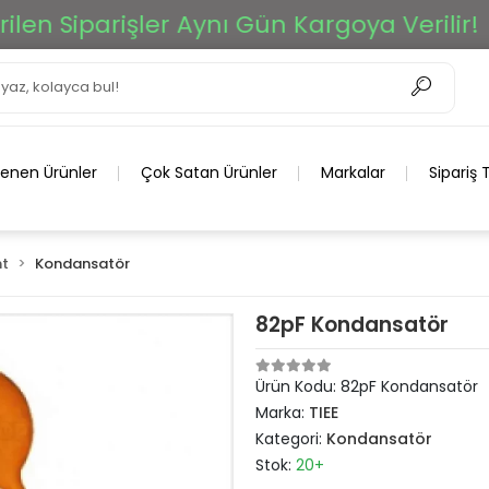
n Siparişler Aynı Gün Kargoya Verilir!
lenen Ürünler
Çok Satan Ürünler
Markalar
Sipariş 
t
Kondansatör
82pF Kondansatör
Ürün Kodu:
82pF Kondansatör
Marka:
TIEE
Kategori:
Kondansatör
Stok:
20+