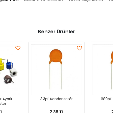
Benzer Ürünler
 Ayarlı
3.3pF Kondansatör
680pF 
atör
TL
2,38 TL