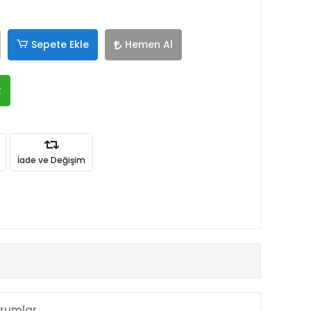
Sepete Ekle
Hemen Al
R
İade ve Değişim
rumlar