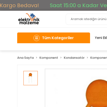
argo Bedava!
Saat 15:00 a Kadar Verile
Tüm Kategoriler
Yeni Ek
Ana Sayfa
Komponent
Kondansatör
Komponen