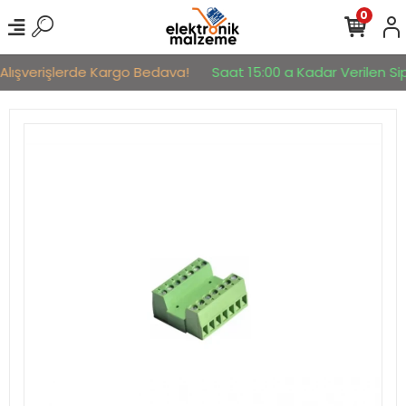
0
Alışverişlerde Kargo Bedava!
Saat 15:00 a Kadar Verilen Sipa