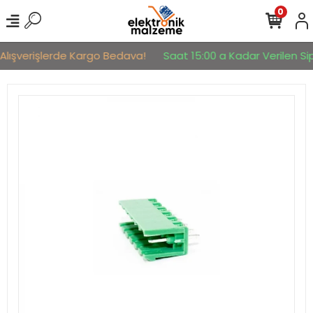
0
Alışverişlerde Kargo Bedava!
Saat 15:00 a Kadar Verilen Sipa