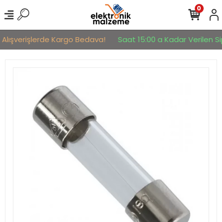
0
 Alışverişlerde Kargo Bedava!
Saat 15:00 a Kadar Verilen Sip