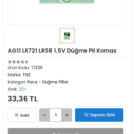
AG11 LR721 LR58 1.5V Düğme Pil Komax
Ürün Kodu:
T1338
Marka:
TIEE
Kategori:
Para - Düğme Piller
Stok:
20+
33,36 TL
Sepete Ekle
Adet