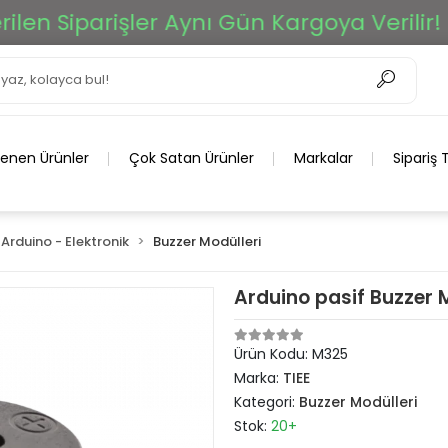
n Siparişler Aynı Gün Kargoya Verilir!
lenen Ürünler
Çok Satan Ürünler
Markalar
Sipariş 
Arduino - Elektronik
Buzzer Modülleri
Arduino pasif Buzzer 
Ürün Kodu:
M325
Marka:
TIEE
Kategori:
Buzzer Modülleri
Stok:
20+