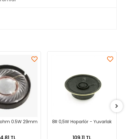
6 ohm 0.5W 29mm
8R 0,5W Hoparlör - Yuvarlak
Akti
4,81 TL
109,11 TL