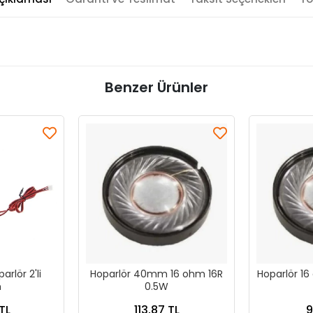
Benzer Ürünler
rlör 2'li
Hoparlör 40mm 16 ohm 16R
Hoparlör 1
m
0.5W
TL
113,87 TL
9