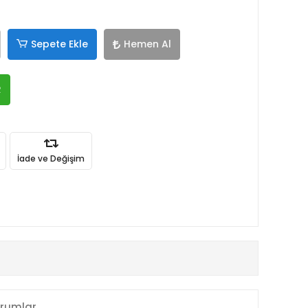
Sepete Ekle
Hemen Al
R
İade ve Değişim
rumlar