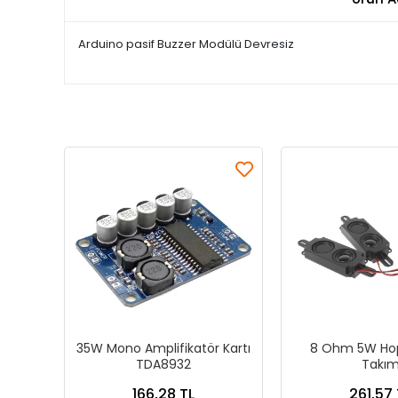
Arduino pasif Buzzer Modülü Devresiz
35W Mono Amplifikatör Kartı
8 Ohm 5W Hopa
TDA8932
Takı
166,28 TL
261,57 