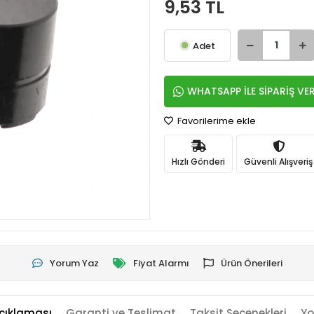
9,53 TL
Adet
WHATSAPP İLE SİPARİŞ VE
Favorilerime ekle
Hızlı Gönderi
Güvenli Alışveriş
Yorum Yaz
Fiyat Alarmı
Ürün Önerileri
çıklaması
Garanti ve Teslimat
Taksit Seçenekleri
Yo