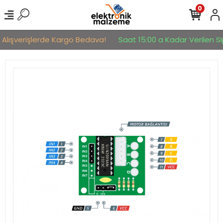
0
 Alışverişlerde Kargo Bedava!
Saat 15:00 a Kadar Verilen Sip