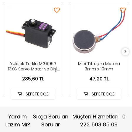
Yüksek Torklu MG996R
Mini Titreşim Motoru
13KG Servo Motor ve Dişli
3mm x 10mm
Seti - 180 derece
285,60 TL
47,20 TL
SEPETE EKLE
SEPETE EKLE
Yardım
Sıkça Sorulan
Müşteri Hizmetleri
0
Lazım Mı?
Sorular
222 503 85 09