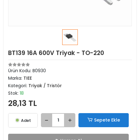
BT139 16A 600V Triyak - TO-220
Ürün Kodu:
B0930
Marka:
TIEE
Kategori:
Triyak / Tristör
Stok:
18
28,13 TL
Sepete Ekle
Adet