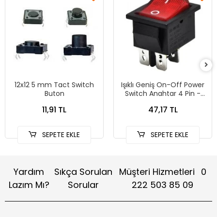
12x12 5 mm Tact Switch
Işıklı Geniş On-Off Power
Buton
Switch Anahtar 4 Pin -
SİYAH
11,91 TL
47,17 TL
SEPETE EKLE
SEPETE EKLE
Yardım
Sıkça Sorulan
Müşteri Hizmetleri
0
Lazım Mı?
Sorular
222 503 85 09