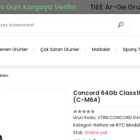
Gün Kargoya Verilir!
TIEE Ar-Ge Grup 
lenen Ürünler
Çok Satan Ürünler
Markalar
Sipariş 
leri
Concord 64Gb Class10
(C-M64)
Ürün Kodu:
VTRN.CONCORD.64
Kategori:
Hafıza ve RTC Modül
Stok:
Stokta yok