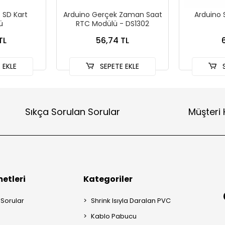
 SD Kart
Arduino Gerçek Zaman Saat
Arduino 
ü
RTC Modülü - DS1302
TL
56,74 TL
6
 EKLE
SEPETE EKLE
S
Sıkça Sorulan Sorular
Müşteri 
etleri
Kategoriler
 Sorular
Shrink Isıyla Daralan PVC
Kablo Pabucu