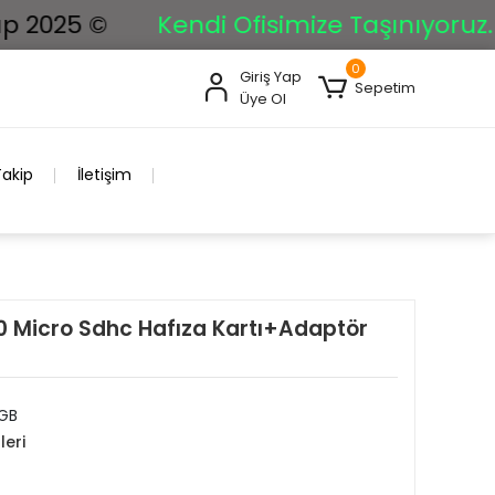
2025 ©
Kendi Ofisimize Taşınıyoruz. İst
0
Giriş Yap
Sepetim
Üye Ol
Takip
İletişim
 Micro Sdhc Hafıza Kartı+Adaptör
GB
leri