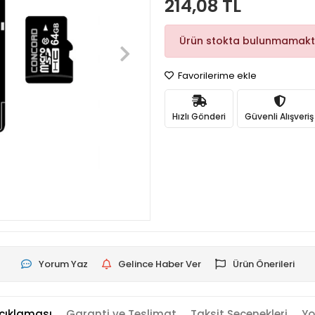
214,08 TL
Ürün stokta bulunmamakt
Favorilerime ekle
Hızlı Gönderi
Güvenli Alışveriş
Yorum Yaz
Gelince Haber Ver
Ürün Önerileri
çıklaması
Garanti ve Teslimat
Taksit Seçenekleri
Yo