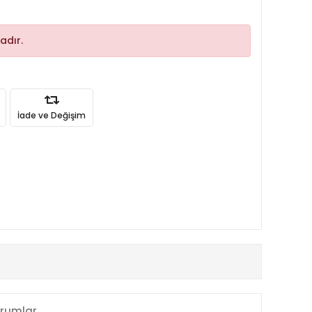
adır.
İade ve Değişim
rumlar