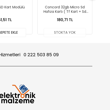
SD Kart Modülü
Concord 32gb Micro Sd
Ardui
Hafıza Kartı ( Tf Kart + Sd
Za
Adaptör )
1,51 TL
180,71 TL
EPETE EKLE
STOKTA YOK
Hizmetleri
0 222 503 85 09