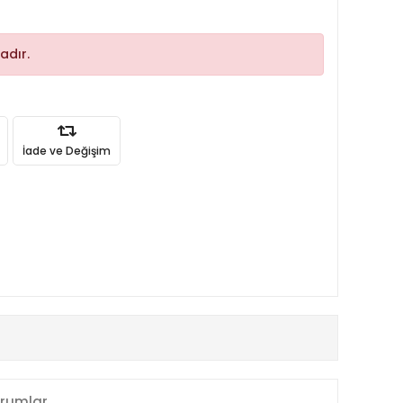
adır.
İade ve Değişim
rumlar