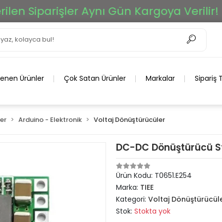
n Siparişler Aynı Gün Kargoya Verilir!
lenen Ürünler
Çok Satan Ürünler
Markalar
Sipariş 
er
Arduino - Elektronik
Voltaj Dönüştürücüler
DC-DC Dönüştürücü St
Ürün Kodu:
T0651.E254
Marka:
TIEE
Kategori:
Voltaj Dönüştürücül
Stok:
Stokta yok