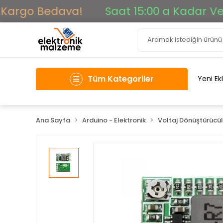
argo Bedava!
Saat 15:00 a Kadar Verile
Tüm Kategoriler
Yeni Ek
Ana Sayfa
Arduino - Elektronik
Voltaj Dönüştürücül