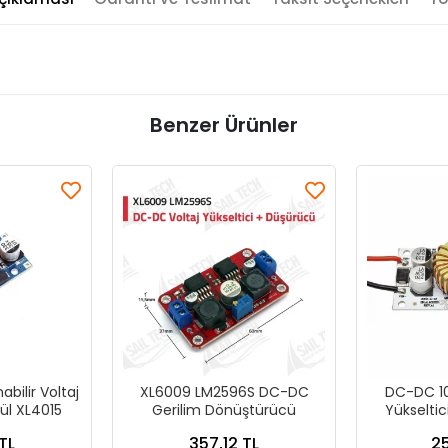
Benzer Ürünler
bilir Voltaj
XL6009 LM2596S DC-DC
DC-DC 10
l XL4015
Gerilim Dönüştürücü
Yükselti
Bo
TL
357,12 TL
25