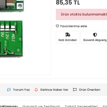
85,35 TL
Ürün stokta bulunmamakt
Favorilerime ekle
Hızlı Gönderi
Güvenli Alışveriş
Yorum Yaz
Gelince Haber Ver
Ürün Önerileri
çıklaması
Garanti ve Teslimat
Taksit Seçenekleri
Yo