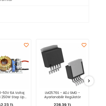
-50V 6A Voltaj
LM2576S - ADJ SMD -
L
ci 250W Step Up
Ayarlanabilir Regülatör
Re
ost Modül
2,23 TL
228,39 TL