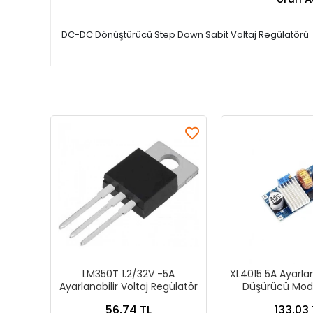
DC-DC Dönüştürücü Step Down Sabit Voltaj Regülatörü
LM350T 1.2/32V -5A
XL4015 5A Ayarlana
Ayarlanabilir Voltaj Regülatör
Düşürücü Modü
56,74 TL
133,03 