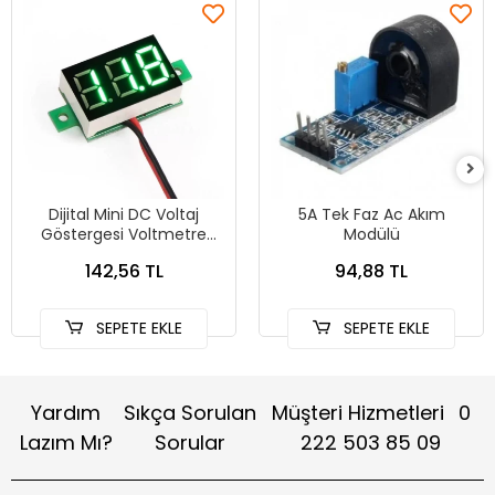
Dijital Mini DC Voltaj
5A Tek Faz Ac Akım
Göstergesi Voltmetre
Modülü
YESiL Display 0-100V
142,56 TL
94,88 TL
SEPETE EKLE
SEPETE EKLE
Yardım
Sıkça Sorulan
Müşteri Hizmetleri
0
Lazım Mı?
Sorular
222 503 85 09