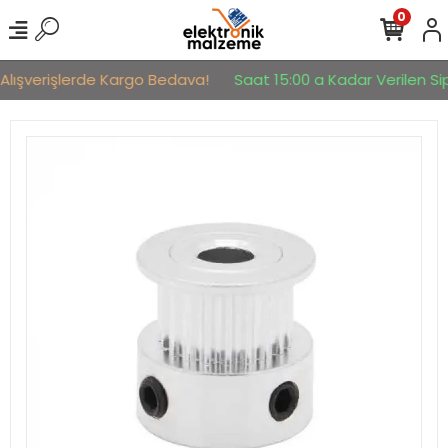
0
Alışverişlerde Kargo Bedava!
Saat 15:00 a Kadar Verilen Sipa