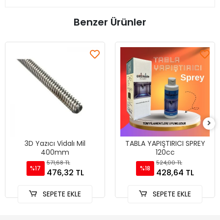
Benzer Ürünler
3D Yazıcı Vidalı Mil
TABLA YAPIŞTIRICI SPREY
400mm
120cc
571,68 TL
524,00 TL
%17
%18
476,32 TL
428,64 TL
SEPETE EKLE
SEPETE EKLE