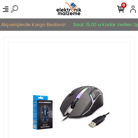
0
 Alışverişlerde Kargo Bedava!
Saat 15:00 a Kadar Verilen Sip