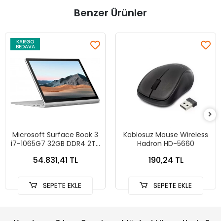
Benzer Ürünler
KARGO
BEDAVA
Microsoft Surface Book 3
Kablosuz Mouse Wireless
i7-1065G7 32GB DDR4 2TB
Hadron HD-5660
SSD 6GB GPU NVIDIA
54.831,41 TL
190,24 TL
GeForce GTX 1660 Ti with
Max-Q Design 15 inc Ekran
SEPETE EKLE
SEPETE EKLE