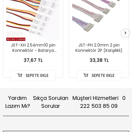
JST-XH 2.54mm10 pin
JST-PH 2.0mm 2 pin
Konnektör - Batarya
Konnektör 2P (Karşılıklı)
Balans Kablosu Seti
37,67 TL
33,38 TL
SEPETE EKLE
SEPETE EKLE
Yardım
Sıkça Sorulan
Müşteri Hizmetleri
0
Lazım Mı?
Sorular
222 503 85 09