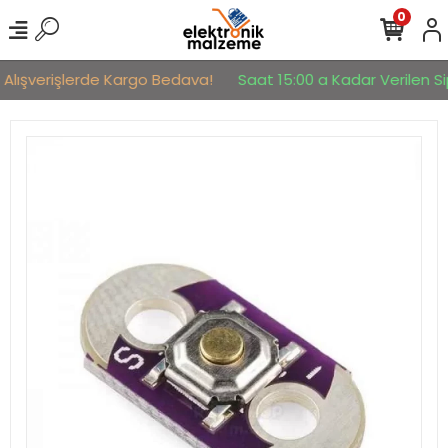
0
 Alışverişlerde Kargo Bedava!
Saat 15:00 a Kadar Verilen Sip