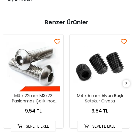
Benzer Ürünler
M3 x 22mm M3x22
M4 x 5 mm Alyan Başlı
Paslanmaz Çelik inox
Setskur Civata
Bombe Başlı imbus Alyan
9,54 TL
9,54 TL
Vida Civata
SEPETE EKLE
SEPETE EKLE