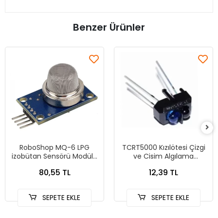
Benzer Ürünler
RoboShop MQ-6 LPG
TCRT5000 Kızılötesi Çizgi
izobütan Sensörü Modülü
ve Cisim Algılama
MQ6
Sensörü
80,55 TL
12,39 TL
SEPETE EKLE
SEPETE EKLE