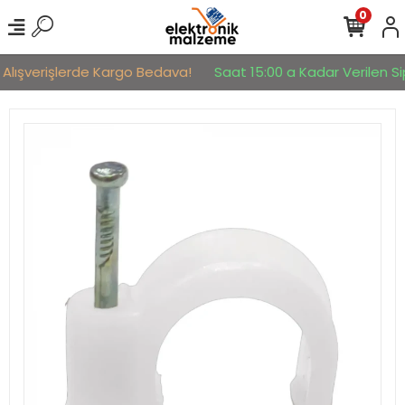
0
 Alışverişlerde Kargo Bedava!
Saat 15:00 a Kadar Verilen Sip