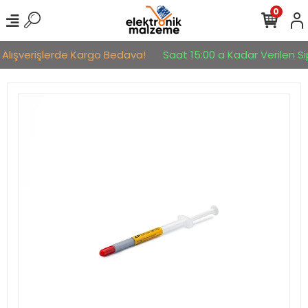
0
 Alışverişlerde Kargo Bedava!
Saat 15:00 a Kadar Verilen Sip