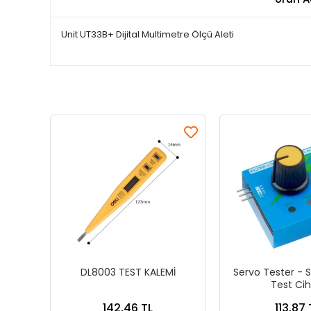
Unit UT33B+ Dijital Multimetre Ölçü Aleti
DL8003 TEST KALEMİ
Servo Tester - 
Test Cih
142,46 TL
113,87 