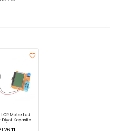
 LCR Metre Led
r Diyot Kapasite
st Cihazı
71,26 TL