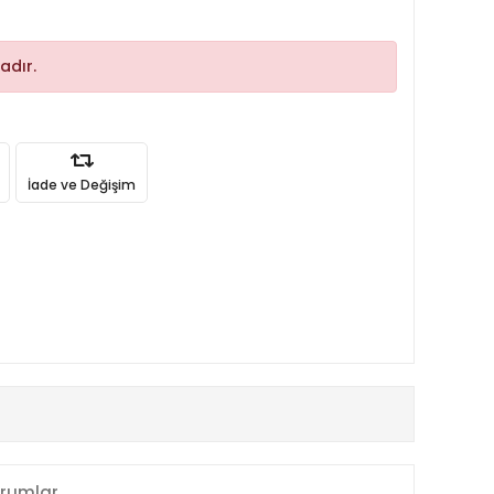
adır.
İade ve Değişim
rumlar