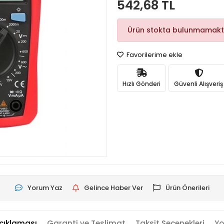
542,68 TL
Ürün stokta bulunmamakt
Favorilerime ekle
Hızlı Gönderi
Güvenli Alışveriş
Yorum Yaz
Gelince Haber Ver
Ürün Önerileri
çıklaması
Garanti ve Teslimat
Taksit Seçenekleri
Yo