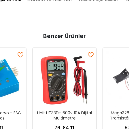
Benzer Ürünler
Servo - ESC
Unit UT33D+ 600v 10A Dijital
Mega328
azı
Multimetre
Transistö
Te
TL
761,84 TL
5