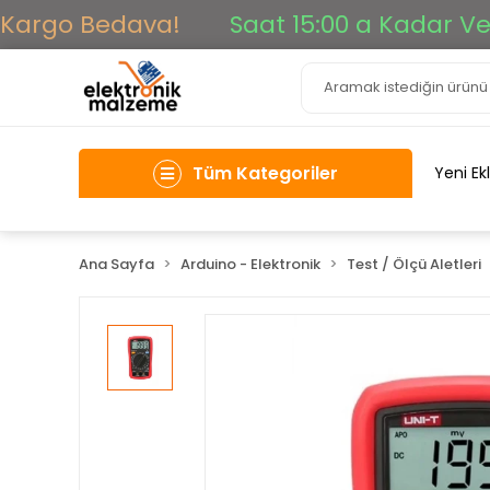
argo Bedava!
Saat 15:00 a Kadar Verile
Tüm Kategoriler
Yeni Ek
Ana Sayfa
Arduino - Elektronik
Test / Ölçü Aletleri