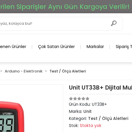
n Siparişler Aynı Gün Kargoya Verilir!
lenen Ürünler
Çok Satan Ürünler
Markalar
Sipariş 
Arduino - Elektronik
Test / Ölçü Aletleri
Unit UT33B+ Dijital Mu
Ürün Kodu:
UT33B+
Marka:
Unit
Kategori:
Test / Ölçü Aletleri
Stok:
Stokta yok