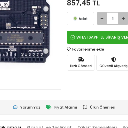
857,45 TL
Adet
WHATSAPP İLE SİPARİŞ VE
Favorilerime ekle
Hızlı Gönderi
Güvenli Alışveriş
Yorum Yaz
Fiyat Alarmı
Ürün Önerileri
çıklaması
Garanti ve Teslimat
Taksit Seçenekleri
Yo