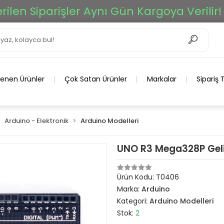
en Siparişler Aynı Gün Kargoya Verilir!
lenen Ürünler
Çok Satan Ürünler
Markalar
Sipariş 
Arduino - Elektronik
Arduino Modelleri
UNO R3 Mega328P Geli
Ürün Kodu:
T0406
Marka:
Arduino
Kategori:
Arduino Modelleri
Stok:
2