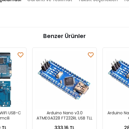
Benzer Ürünler
WiFi USB-C
Arduino Nano v3.0
Arduino Na
emcili
ATMEGA328 FT232RL USB TLL
 TL
333,16 TL
28