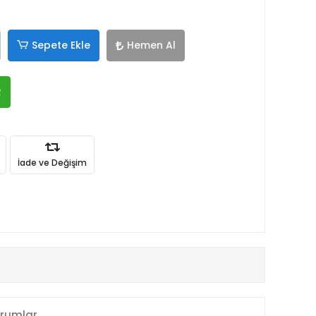
Sepete Ekle
Hemen Al
R
İade ve Değişim
rumlar