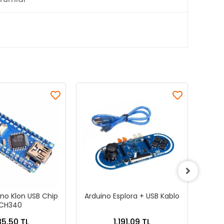
no Klon USB Chip
Arduino Esplora + USB Kablo
Ardu
CH340
5,50 TL
1.191,09 TL