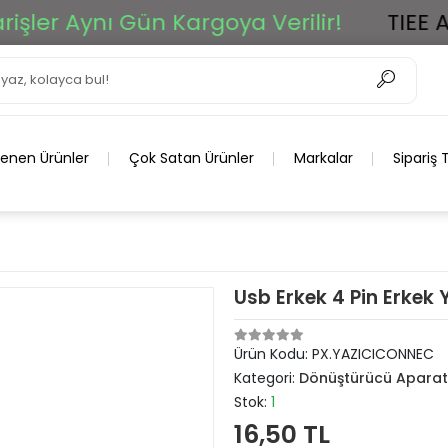
ler Aynı Gün Kargoya Verilir!
TIEE Ar-
lenen Ürünler
Çok Satan Ürünler
Markalar
Sipariş 
Usb Erkek 4 Pin Erkek 
Ürün Kodu:
PX.YAZICICONNEC
Kategori:
Dönüştürücü Aparat
Stok:
1
16,50 TL