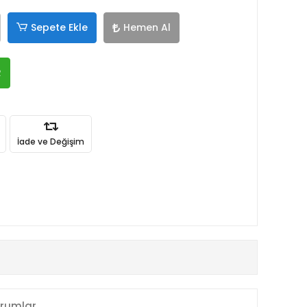
Sepete Ekle
Hemen Al
R
İade ve Değişim
rumlar