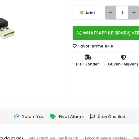
Adet
WHATSAPP İLE SİPARİŞ VE
Favorilerime ekle
Hızlı Gönderi
Güvenli Alışveriş
Yorum Yaz
Fiyat Alarmı
Ürün Önerileri
çıklaması
Garanti ve Teslimat
Taksit Seçenekleri
Yo