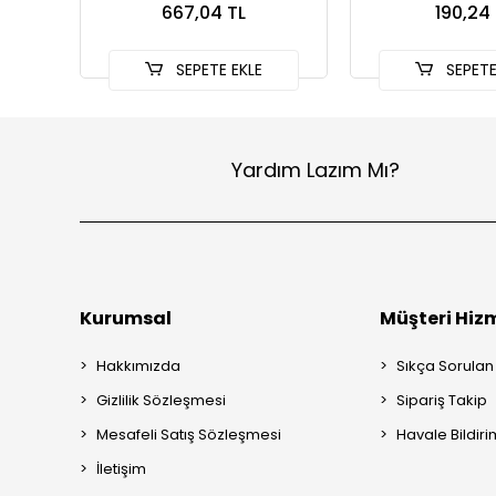
667,04 TL
190,24 
Versiyon
SEPETE EKLE
SEPETE
Yardım Lazım Mı?
Kurumsal
Müşteri Hizm
Hakkımızda
Sıkça Sorulan
Gizlilik Sözleşmesi
Sipariş Takip
Mesafeli Satış Sözleşmesi
Havale Bildiri
İletişim