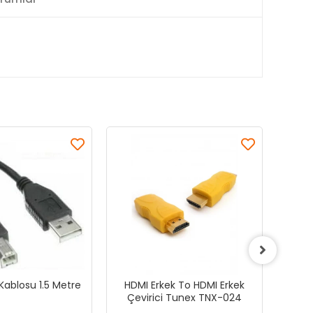
Kablosu 1.5 Metre
HDMI Erkek To HDMI Erkek
Bon
Çevirici Tunex TNX-024