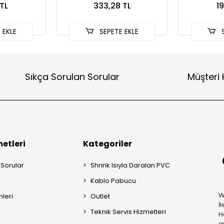
TL
333,28 TL
1
 EKLE
SEPETE EKLE
S
Sıkça Sorulan Sorular
Müşteri 
etleri
Kategoriler
 Sorular
Shrink Isıyla Daralan PVC
Kablo Pabucu
W
mleri
Outlet
İ
Teknik Servis Hizmetleri
H
a