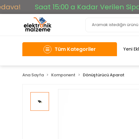
ava!
Saat 15:00 a Kadar Verilen Sipariş
Tüm Kategoriler
Yeni Ek
Ana Sayfa
Komponent
Dönüştürücü Aparat